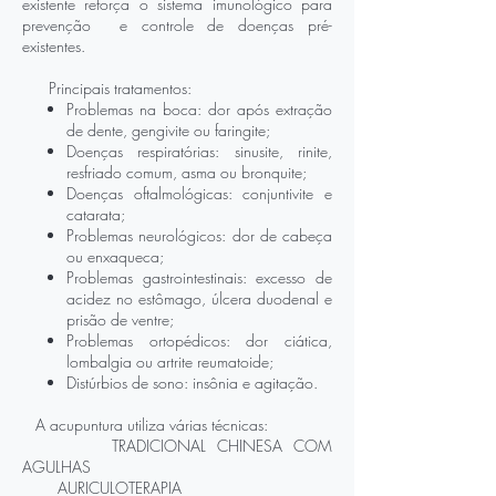
existente reforça o sistema imunológico para
prevenção e controle de doenças pré-
existentes.
Principais
tratamentos:
Problemas na boca: dor após extração
de dente, gengivite ou faringite;
Doenças respiratórias: sinusite, rinite,
resfriado comum, asma ou bronquite;
Doenças oftalmológicas: conjuntivite e
catarata;
Problemas neurológicos: dor de cabeça
ou enxaqueca;
Problemas gastrointestinais: excesso de
acidez no estômago, úlcera duodenal e
prisão de ventre;
Problemas ortopédicos: dor ciática,
lombalgia ou artrite reumatoide;
Distúrbios de sono: insônia e agitação.
A acupuntura utiliza várias técnicas:
TRADICIONAL CHINESA COM
AGULHAS
AURICULOTERAPIA