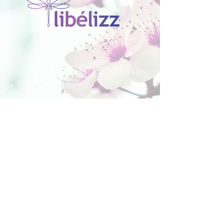
Endereço: R. Simão Bolívar, 315 - Alto
da Glória - Curitiba PR -
E-mail:
libelizz.clinica@gmail.com
Telefones:
(41) 3040-3231
(41) 99162-3231
© 2020
libélizz - todos os direitos reservados
by Agency Move Design