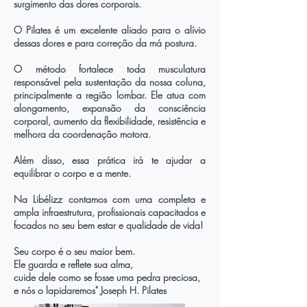
surgimento das dores corporais.
⠀
O Pilates é um excelente aliado para o alívio
dessas dores e para correção da má postura.
⠀
O método fortalece toda musculatura
responsável pela sustentação da nossa coluna,
principalmente a região lombar. Ele atua com
alongamento, expansão da consciência
corporal, aumento da flexibilidade, resistência e
melhora da coordenação motora.
Além disso, essa prática irá te ajudar a
equilibrar o corpo e a mente.
⠀
Na Libélizz contamos com uma completa e
ampla infraestrutura, profissionais capacitados e
focados no seu bem estar e qualidade de vida!
⠀
Seu corpo é o seu maior bem.
Ele guarda e reflete sua alma,
cuide dele como se fosse uma pedra preciosa,
e nós o lapidaremos" Joseph H. Pilates