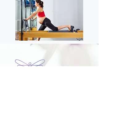
Endereço: R. Simão Bolívar, 315 - Alto
da Glória - Curitiba PR -
E-mail:
libelizz.clinica@gmail.com
Telefones:
(41) 3040-3231